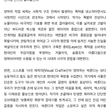
양하의 작업 세계는 사회적 구조 안에서 발생하는 폭력을 냉소적이면서도
서정적인 시선으로 관조하는 것에서 시작된다. 작가는 폭발의 잔상이나
눈물이라는 비극적인 기표를 화면 위로 끌어올리되, 이를 날카로운 고발이
아닌 부드러운 파스텔 색조와 얇은 레이어의 중첩으로 표현한다. 마치
안개처럼 몽글몽글하게 피어오르는 색면들은 비극의 중량감을 덜어내어
휘발시키며, 관람객으로 하여금 그 시각적 평온함 아래 숨겨진 서늘한 진실을
역설적으로 마주하게 한다. 양하가 구축한 층위(Layer)는 폭력을 소비하는
현대인의 무감각함을 투영하는 거울이자, 슬픔조차 아름다움으로
정제되어야만 수용될 수 있는 이 시대의 시각적 문법을 대변한다.
반면, 스스로를 ‘시각 제작자(Visual Crafter)’라 정의하는 박론디는 보다
능동적이고 밀도 높은 방식으로 현대인의 욕망을 수집한다. 작가에게 사물은
단순한 도구가 아니라 개인의 서사와 갈망이 응축된 표상이다. 박론디는
우리가 무언가를 손에 넣고자 하는 그 정직한 마음을 회화, 세라믹, 텍스타일
등 다채로운 물성으로 빚어낸다. 작가의 손끝에서 탄생한 화려하고 단단한
오브제들은 ‘보통화된 욕망’의 껍데기를 벗겨내고, 그 안에 담긴 진심 어린
갈증을 직시하게 만든다. 박론디의 작업은 소유하고 싶은 미적 욕구를