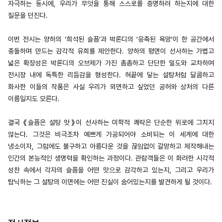
자극하는 동시에, 우리가 무엇을 통해 스스로를 증명하려 하는지에 대한
질문을 던진다.
이번 전시는 양하의 ‘희석된 슬픔’과 박론디의 ‘응축된 욕망’이 한 공간에서
충돌하며 만드는 감각적 유희를 제안한다. 양하의 평면이 선사하는 가볍고
넓은 확장성은 박론디의 오브제가 가진 촘촘하고 단단한 밀도와 교차하며
전시장 내에 독특한 리듬감을 형성한다. 혀끝에 닿는 설탕처럼 달콤하고
화사한 이들의 작품은 사실 우리가 외면하고 싶었던 공허와 상처의 다른
이름일지도 모른다.
결국 《슬픔은 설탕 맛》이 선사하는 미학적 쾌락은 단순한 위로에 그치지
않는다. 그것은 비극조차 예쁘게 가공되어야 소비되는 이 세계에 대한
냉소이자, 그럼에도 불구하고 아름다운 것을 끊임없이 갈망하고 제작해내는
인간의 본능적인 생명력을 확인하는 과정이다. 관람객들은 이 화려한 시각적
성찬 속에서 각자의 슬픔을 어떤 맛으로 감각하고 있는지, 그리고 우리가
탐닉하는 그 설탕의 이면에는 어떤 진실이 숨어있는지를 발견하게 될 것이다.