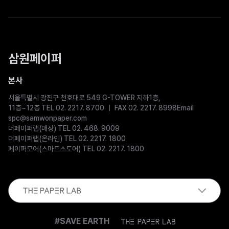
삼원페이퍼
본사
서울특별시 광진구 천호대로 549 G-TOWER 지하1층,
11층~12층 TEL 02. 2217. 8700
FAX 02. 2217. 8998
Email
spc@samwonpaper.com
더페이퍼랩(매장) TEL 02. 468. 9009
더페이퍼랩(온라인) TEL 02. 2217. 1800
페이퍼모어(스마트스토어) TEL 02. 2217. 1800
The
#SAVE EARTH