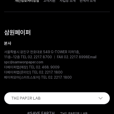
개인정보처리방침
고객지원
사업장 소개
관계사 소개
삼원페이퍼
본사
서울특별시 광진구 천호대로 549 G-TOWER 지하1층,
11층~12층 TEL 02. 2217. 8700
FAX 02. 2217. 8998
Email
spc@samwonpaper.com
더페이퍼랩(매장) TEL 02. 468. 9009
더페이퍼랩(온라인) TEL 02. 2217. 1800
페이퍼모어(스마트스토어) TEL 02. 2217. 1800
The
#SAVE EARTH