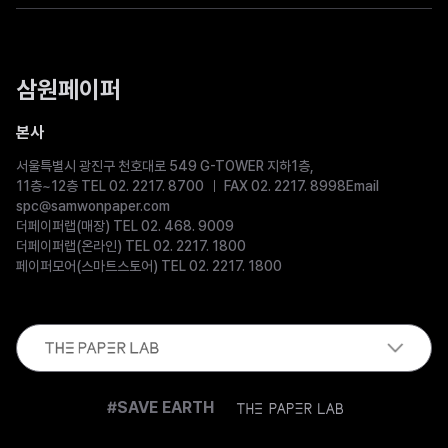
삼원페이퍼
본사
서울특별시 광진구 천호대로 549 G-TOWER 지하1층,
11층~12층 TEL 02. 2217. 8700
FAX 02. 2217. 8998
Email
spc@samwonpaper.com
더페이퍼랩(매장) TEL 02. 468. 9009
더페이퍼랩(온라인) TEL 02. 2217. 1800
페이퍼모어(스마트스토어) TEL 02. 2217. 1800
The
#SAVE EARTH