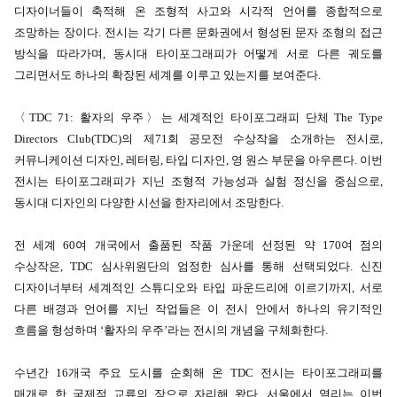
디자이너들이 축적해 온 조형적 사고와 시각적 언어를 종합적으로
조망하는 장이다. 전시는 각기 다른 문화권에서 형성된 문자 조형의 접근
방식을 따라가며, 동시대 타이포그래피가 어떻게 서로 다른 궤도를
그리면서도 하나의 확장된 세계를 이루고 있는지를 보여준다.
〈TDC 71: 활자의 우주〉는 세계적인 타이포그래피 단체 The Type
Directors Club(TDC)의 제71회 공모전 수상작을 소개하는 전시로,
커뮤니케이션 디자인, 레터링, 타입 디자인, 영 원스 부문을 아우른다. 이번
전시는 타이포그래피가 지닌 조형적 가능성과 실험 정신을 중심으로,
동시대 디자인의 다양한 시선을 한자리에서 조망한다.
전 세계 60여 개국에서 출품된 작품 가운데 선정된 약 170여 점의
수상작은, TDC 심사위원단의 엄정한 심사를 통해 선택되었다. 신진
디자이너부터 세계적인 스튜디오와 타입 파운드리에 이르기까지, 서로
다른 배경과 언어를 지닌 작업들은 이 전시 안에서 하나의 유기적인
흐름을 형성하며 ‘활자의 우주’라는 전시의 개념을 구체화한다.
수년간 16개국 주요 도시를 순회해 온 TDC 전시는 타이포그래피를
매개로 한 국제적 교류의 장으로 자리해 왔다. 서울에서 열리는 이번