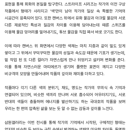
표현을 통해 회화의 본질을 탐구한다. 스트라이프 시리즈는 작가의 이전 구상
작품에서 형태가 사라지고 ‘색’만이 남아 작가의 일상 속 특별한 기억의
시공간이 응축되어 있다. 또한 캔버스 위에서 유화 물감과 아크릴 물감의 서로
다른 재료적인 특성과 질감의 차이를 이용해 담아내는데 때론 스퀴즈를
이용해 물감 덩어리를 밀어내기도, 튜브 물감을 직접 짜서 바로 긋기도 한다.
이에 따라 캔버스 위 화면에서 다양한 색채는 마치 지층과 같이 밀도 있게
쌓이고 그 위에서 꾸덕꾸덕한 물감의 성질과 속도감 때문에 기포가 생기는데,
밑 작업 된 또 다른 컬러가 자연스럽게 만나 뒤엉키고 설키며 변화를 준다.
이를 통해 자연스러운 마띠에르가 생기며 플랫한 표면이 깨지고 다양한
비규격의 모양을 만들어내며 작품의 깊이와 재미를 더하고 있다.
작품마다 각기 다른 색의 분위기, 채도, 명도는 작가의 무의식 속 기억과
연결되어 있으며, 비슷한 색끼리 만나며 서로 흡수되어 어우러지기도, 서로
반대의 색들이 충돌하며 에너지를 발산하기도 하는 국대호의 작품을 보며
우리는 한 편의 압축된 삶을 보는 듯 알 수 없는 감동과 깊이를 느낀다.
삼원갤러리는 이번 전시를 통해 작가의 기억에서 시작된, 구체적인 형태는
없지만 비슷한 듯 보이는 규칙 속에서 발견하는 색채의 미묘한 차이들, 투명한