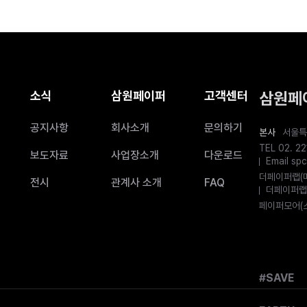
소식
삼원페이퍼
고객센터
삼원페
공지사항
회사소개
문의하기
본사
서울특
TEL 02. 22
보도자료
사업장소개
다운로드
Email s
더페이퍼랩(매장
전시
관계사 소개
FAQ
더페이퍼랩(온
페이퍼모어(스마
#SAVE