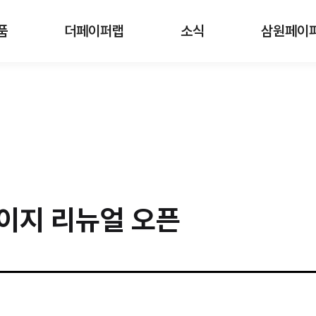
품
더페이퍼랩
소식
삼원페이
이지 리뉴얼 오픈