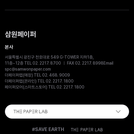
삼원페이퍼
본사
서울특별시 광진구 천호대로 549 G-TOWER 지하1층,
11층~12층 TEL 02. 2217. 8700
FAX 02. 2217. 8998
Email
spc@samwonpaper.com
더페이퍼랩(매장) TEL 02. 468. 9009
더페이퍼랩(온라인) TEL 02. 2217. 1800
페이퍼모어(스마트스토어) TEL 02. 2217. 1800
The
#SAVE EARTH