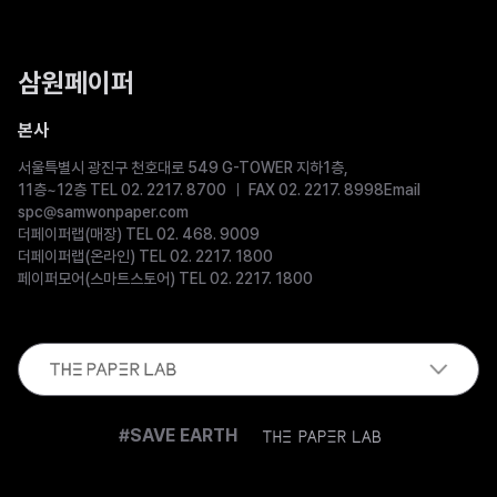
삼원페이퍼
본사
서울특별시 광진구 천호대로 549 G-TOWER 지하1층,
11층~12층 TEL 02. 2217. 8700
FAX 02. 2217. 8998
Email
spc@samwonpaper.com
더페이퍼랩(매장) TEL 02. 468. 9009
더페이퍼랩(온라인) TEL 02. 2217. 1800
페이퍼모어(스마트스토어) TEL 02. 2217. 1800
The
#SAVE EARTH