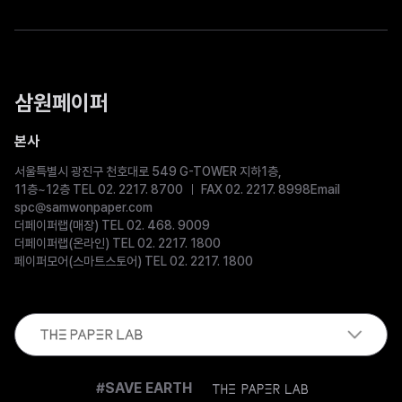
삼원페이퍼
본사
서울특별시 광진구 천호대로 549 G-TOWER 지하1층,
11층~12층 TEL 02. 2217. 8700
FAX 02. 2217. 8998
Email
spc@samwonpaper.com
더페이퍼랩(매장) TEL 02. 468. 9009
더페이퍼랩(온라인) TEL 02. 2217. 1800
페이퍼모어(스마트스토어) TEL 02. 2217. 1800
The
#SAVE EARTH