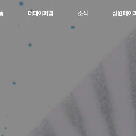
품
더페이퍼랩
소식
삼원페이